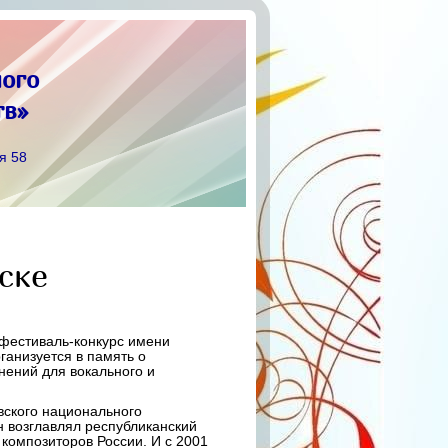
ого
тв»
я 58
ске
 фестиваль-конкурс имени
ганизуется в память о
нений для вокального и
вского национального
н возглавлял республиканский
композиторов России. И с 2001