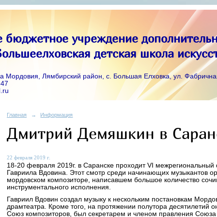
 бюджетное учреждение дополнительн
ольшеелховская детская школа искусс
а Мордовия, Лямбирский район, с. Большая Елховка, ул. Фабрична
-47
.ru
Главная
→
Информация
Дмитрий Демяшкин в Саран
22 февраля 2019 г.
18-20 февраля 2019г. в Саранске проходит VI межрегиональный
Гавриила Вдовина. Этот смотр среди начинающих музыкантов ор
мордовском композиторе, написавшем большое количество сочи
инструментального исполнения.
Гавриил Вдовин создал музыку к нескольким постановкам Мордо
драмтеатра. Кроме того, на протяжении полутора десятилетий о
Союз композиторов, был секретарем и членом правления Союза 