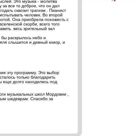
слей. Это музыка - молитва
 за все то доброе, что он дал
одать сквозит трагизм . Пианист
испытывать человек. Во второй
нотой. Она приобрела похожесть с
еленской скорби, всего того
тавить весь зрительный зал
о бы раскрылось небо и
ояля слышится и
дивный юмор, и
ия эту программу. Это выбор
осталось только благодарить
ы еще долго находились под
гоги музыкальных школ Мордовии ,
ным шедеврам. Спасибо за