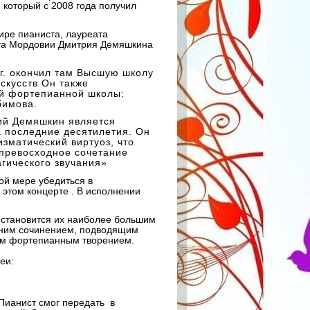
 который с 2008 года получил
ире пианиста, лауреата
ста Мордовии Дмитрия Демяшкина
 г. окончил там Высшую школу
искусств Он также
ой фортепианной школы:
бимова.
ий Демяшкин является
 последние десятилетия. Он
зматический виртуоз, что
 превосходное сочетание
гического звучания»
ой мере убедиться в
 этом концерте . В исполнении
е становится их наиболее большим
дним сочинением, подводящим
ним фортепианным творением.
деи:
Пианист смог передать в