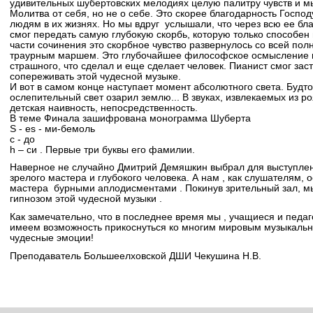
удивительных шубертовских мелодиях целую палитру чувств и мы
Молитва от себя, но не о себе. Это скорее благодарность Господу
людям в их жизнях. Но мы вдруг услышали, что через всю ее благ
смог передать самую глубокую скорбь, которую только способен 
части сочинения это скорбное чувство развернулось со всей пол
траурным маршем. Это глубочайшее философское осмысление вс
страшного, что сделал и еще сделает человек. Пианист смог зас
сопереживать этой чудесной музыке.
И вот
в самом конце наступает момент абсолютного света. Будт
ослепительный свет озарил землю... В звуках, извлекаемых из р
детская наивность, непосредственность.
В теме Финала зашифрована монограмма Шуберта
S - es - ми-бемоль
с - до
h – си . Первые три буквы его фамилии.
Наверное не случайно Дмитрий Демяшкин выбрал для выступлен
зрелого мастера и глубокого человека. А нам , как слушателям, 
мастера бурными аплодисментами . Покинув зрительный зал, м
гипнозом этой чудесной музыки .
Как замечательно, что в последнее время мы , учащиеся и педа
имеем возможность прикоснуться ко многим мировым музыкаль
чудесные эмоции!
Преподаватель Большеелховской ДШИ Чекушина Н.В.