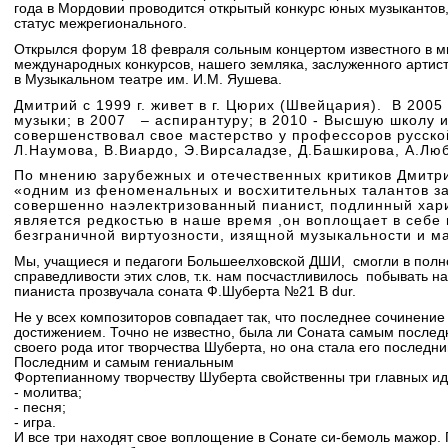
года в Мордовии проводится открытый конкурс юных музыкантов,
статус межрегионального.
Открылся форум 18 февраля сольным концертом известного в м
международных конкурсов, нашего земляка, заслуженного арти
в Музыкальном театре им. И.М. Яушева.
Дмитрий с 1999 г. живет в г. Цюрих (Швейцария). В 2005
музыки; в 2007 – аспирантуру; в 2010 - Высшую школу 
совершенствовал свое мастерство у профессоров русск
Л.Наумова, В.Виардо, Э.Вирсаладзе, Д.Башкирова, А.Лю
По мнению зарубежных и отечественных критиков Дмитр
«одним из феноменальных и восхитительных талантов за
совершенно наэлектризованный пианист, подлинный хари
является редкостью в наше время ,он воплощает в себе
безграничной виртуозности, изящной музыкальности и ма
Мы, учащиеся и педагоги Большеелховской ДШИ, смогли в полн
справедливости этих слов, т.к. нам посчастливилось побывать на
пианиста прозвучала соната Ф.Шуберта №21 B dur.
Не у всех композиторов совпадает так, что последнее сочинени
достижением. Точно не известно, была ли Соната самым после
своего рода итог творчества Шуберта, но она стала его послед
Последним и самым гениальным
Фортепианному творчеству Шуберта свойственны три главных и
- молитва;
- песня;
- игра.
И все три находят свое воплощение в Сонате си-бемоль мажор. 