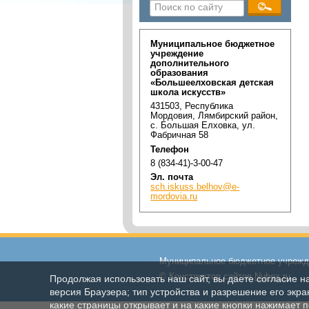
Муниципальное бюджетное
учреждение
дополнительного
образования
«Большеелховская детская
школа искусств»
431503, Республика
Мордовия, Лямбирский район,
с. Большая Елховка, ул.
Фабричная 58
Телефон
8 (834-41)-3-00-47
Эл. почта
sch.iskuss.belhov@e-
mordovia.ru
Муниципальное бюджетное учрежде
© Конструктор сайтов
Nubex.ru
Продолжая использовать наш сайт, вы даете согласие н
версия Браузера; тип устройства и разрешение его экран
какие страницы открывает и на какие кнопки нажимает 