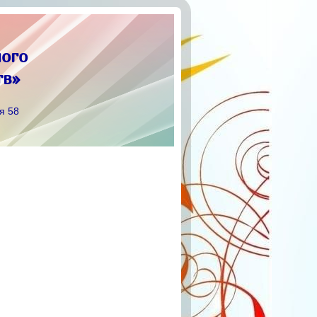
ого
тв»
я 58