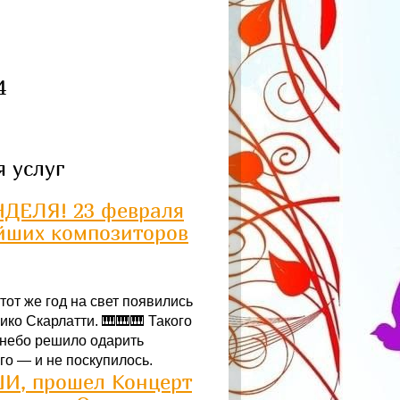
4
 услуг
ДЕЛЯ! 23 февраля
айших композиторов
тот же год на свет появились
ико Скарлатти. 🎹🎹🎹 Такого
 небо решило одарить
о — и не поскупилось.
ШИ, прошел Концерт