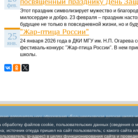
посвященный празднику День Защ
фев.
Этот праздник символизирует мужество и благородст
милосердие и добро. 23 февраля – праздник настоя
будущее не только в повседневной жизни, но и бу
"Жар-птица России"
25
24 января 2026 года в ДКИ МГУ им. Н.П. Огарева
янв.
фестиваль-конкурс "Жар-птица России". В нем пр
школы.
ние дополнительного образования «Большеелховская детская школа и
а обработку файлов cookie, пользовательских данных (сведения о м
а; источник откуда пришел на сайт пользователь; с какого сайта и
пользователь; ip-адрес) в целях функционирования сайта и проведе