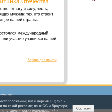
итника Отечества
во, отвагу и силу, честь,
щих мужчин: тех, кто строит
дущее нашей страны.
 состоялся международный
иняли участие учащиеся нашей
Версия для печати
скусств»
естоположении; тип и версия ОС; тип и
ли по какой рекламе; язык ОС и Браузера;
Согласен
ния статистических исследований и