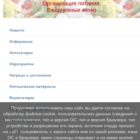
Организация питания.
Ежедневные меню
Новости
Информация
Фотогалереи
Мероприятия
Награды и достижения
Методические материалы
Видеогалерея
Продолжая использовать наш сайт, вы даете согласие на
Творческие коллективы
обработку файлов cookie, пользовательских данных (сведения о
местоположении; тип и версия ОС; тип и версия Браузера; тип
Учебный процесс
устройства и разрешение его экрана; источник откуда пришел
Отзывы
на сайт пользователь; с какого сайта или по какой рекламе; язык
ОС и Браузера; какие страницы открывает и на какие кнопки