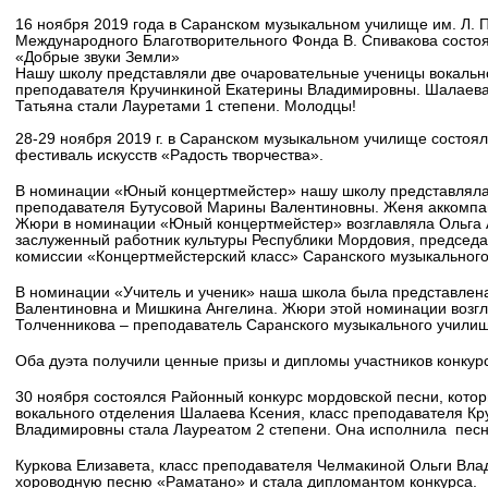
16 ноября 2019 года в Саранском музыкальном училище им. Л. 
Международного Благотворительного Фонда В. Спивакова состоя
«Добрые звуки Земли»
Нашу школу представляли две очаровательные ученицы вокально
преподавателя Кручинкиной Екатерины Владимировны. Шалаева
Татьяна стали Лауретами 1 степени. Молодцы!
28-29 ноября
2019 г
. в Саранском музыкальном училище состоялс
фестиваль искусств «Радость творчества».
В номинации «Юный концертмейстер» нашу школу представляла
преподавателя Бутусовой Марины Валентиновны. Женя аккомпа
Жюри в номинации «Юный концертмейстер» возглавляла Ольга 
заслуженный работник культуры Республики Мордовия, председ
комиссии «Концертмейстерский класс» Саранского музыкального
В номинации «Учитель и ученик» наша школа была представлен
Валентиновна и Мишкина Ангелина. Жюри этой номинации возг
Толченникова – преподаватель Саранского музыкального училищ
Оба дуэта получили ценные призы и дипломы участников конкур
30 ноября состоялся Районный конкурс мордовской песни, кото
вокального отделения Шалаева Ксения, класс преподавателя К
Владимировны стала Лауреатом 2 степени. Она исполнила песн
Куркова Елизавета, класс преподавателя Челмакиной Ольги Вл
хороводную песню «Раматано» и стала дипломантом конкурса.