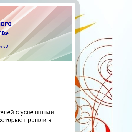
ого
тв»
я 58
телей с успешными
 которые прошли в