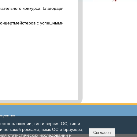
чательного конкурса, благодаря
 концертмейстеров с успешными
скусств»
естоположении; тип и версия ОС; тип и
ли по какой рекламе; язык ОС и Браузера;
Согласен
ния статистических исследований и