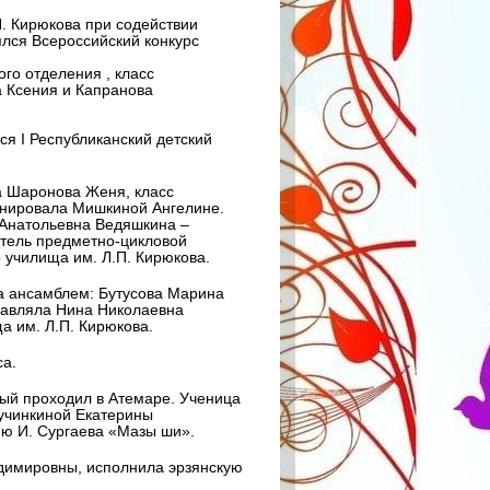
П. Кирюкова при содействии
лся Всероссийский конкурс
го отделения , класс
 Ксения и Капранова
я I Республиканский детский
 Шаронова Женя, класс
нировала Мишкиной Ангелине.
Анатольевна Ведяшкина –
атель предметно-цикловой
 училища им. Л.П. Кирюкова.
а ансамблем: Бутусова Марина
лавляла Нина Николаевна
а им. Л.П. Кирюкова.
са.
рый проходил в Атемаре. Ученица
ручинкиной Екатерины
ю И. Сургаева «Мазы ши».
адимировны, исполнила эрзянскую