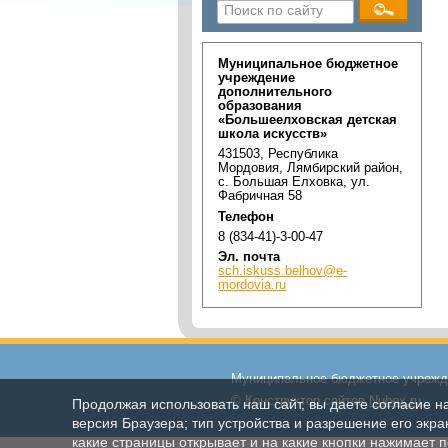
Муниципальное бюджетное
учреждение
дополнительного
образования
«Большеелховская детская
школа искусств»
431503, Республика
Мордовия, Лямбирский район,
с. Большая Елховка, ул.
Фабричная 58
Телефон
8 (834-41)-3-00-47
Эл. почта
sch.iskuss.belhov@e-
mordovia.ru
Муниципальное бюджетное учрежде
© Конструктор сайтов
Nubex.ru
Продолжая использовать наш сайт, вы даете согласие н
версия Браузера; тип устройства и разрешение его экран
какие страницы открывает и на какие кнопки нажимает 