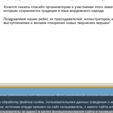
Хочется сказать спасибо организаторам и участникам этого заме
которым сохраняются традиции и язык мордовского народа.
Поздравляем наших ребят, их преподавателей, иллюстраторов,
выступлениями и желаем покорения новых творческих вершин!
ние дополнительного образования «Большеелховская детская школа и
а обработку файлов cookie, пользовательских данных (сведения о м
а; источник откуда пришел на сайт пользователь; с какого сайта и
пользователь; ip-адрес) в целях функционирования сайта и проведе